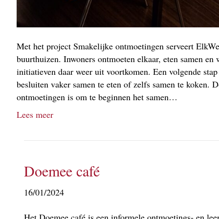
Met het project Smakelijke ontmoetingen serveert ElkWel
buurthuizen. Inwoners ontmoeten elkaar, eten samen en
initiatieven daar weer uit voortkomen. Een volgende stap
besluiten vaker samen te eten of zelfs samen te koken. 
ontmoetingen is om te beginnen het samen…
Lees meer
Doemee café
16/01/2024
Het Doemee café is een informele ontmoetings- en lee